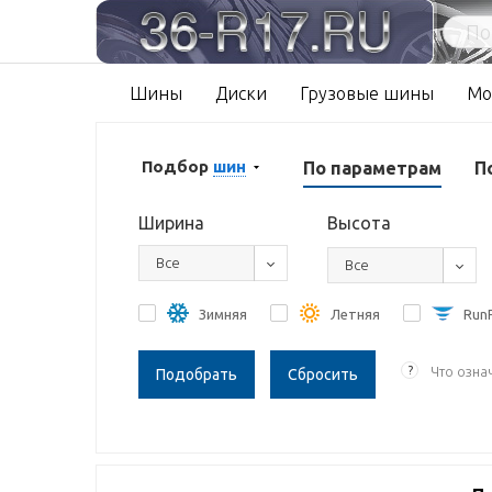
Шины
Диски
Грузовые шины
Мо
Подбор
шин
По параметрам
П
Ширина
Высота
Все
Все
Зимняя
Летняя
RunF
?
Что озна
Сбросить