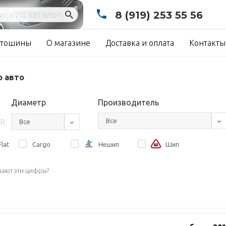
8 (919) 253 55 56
тошины
О магазине
Доставка и оплата
Контакты
о авто
Диаметр
Производитель
Все
R
Все
lat
Cargo
Нешип
Шип
чают эти цифры?