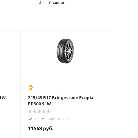
Сравнить
91W
215/45 R17 Bridgestone Ecopia
EP300 91W
16 шт.
Арт : 14833
11568
руб.