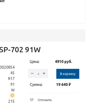
!!!
 SP-702 91W
Цена:
4910
руб.
3020854
45
В корзину
R17
91
Сумма:
19 640
₽
W
Отложить
215