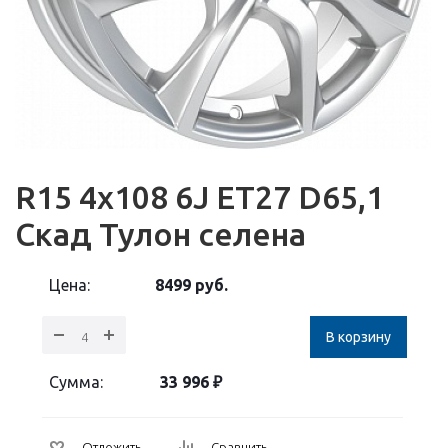
R15 4x108 6J ET27 D65,1
Скад Тулон селена
Цена:
8499
руб.
В корзину
Сумма:
33 996
₽
Отложить
Сравнить