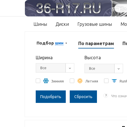
Шины
Диски
Грузовые шины
Мо
Подбор
шин
По параметрам
П
Ширина
Высота
Все
Все
Зимняя
Летняя
RunF
?
Что озна
Сбросить