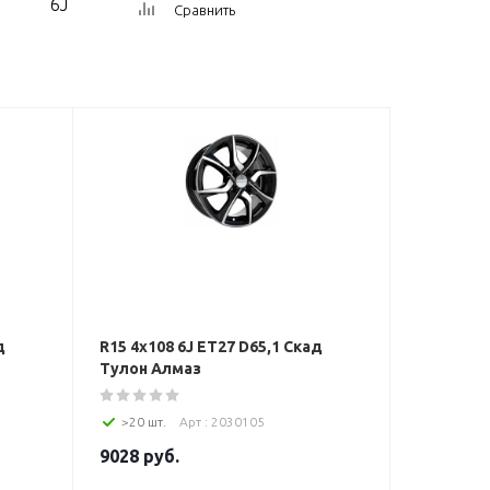
6J
Сравнить
д
R15 4x108 6J ET27 D65,1 Скад
Тулон Алмаз
>20 шт.
Арт : 2030105
9028
руб.