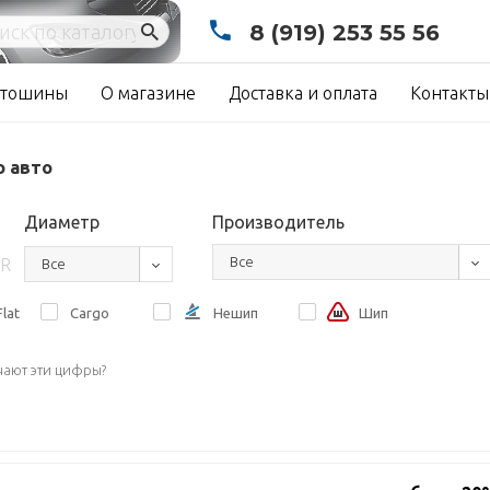
8 (919) 253 55 56
тошины
О магазине
Доставка и оплата
Контакты
о авто
Диаметр
Производитель
Все
R
Все
lat
Cargo
Нешип
Шип
чают эти цифры?