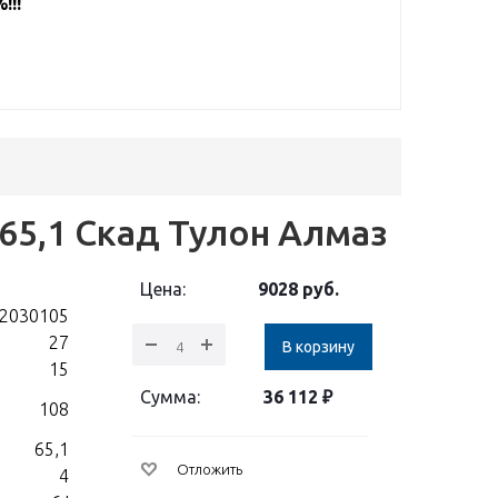
!!!
D65,1 Скад Тулон Алмаз
Цена:
9028
руб.
2030105
27
В корзину
15
Сумма:
36 112
₽
108
65,1
Отложить
4