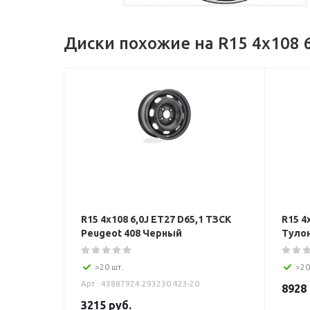
Диски похожие на R15 4x108 
R15 4x108 6,0J ET27 D65,1 ТЗСК
R15 4
Peugeot 408 Черный
Туло
>20 шт.
>20
Арт : 43887924.293230.423-20
8928
3215
руб.