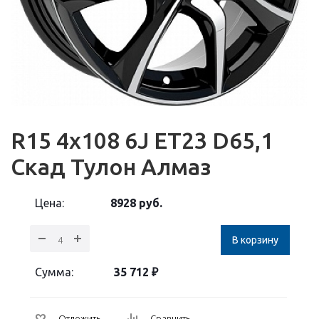
R15 4x108 6J ET23 D65,1
Скад Тулон Алмаз
Цена:
8928
руб.
В корзину
Сумма:
35 712
₽
Отложить
Сравнить