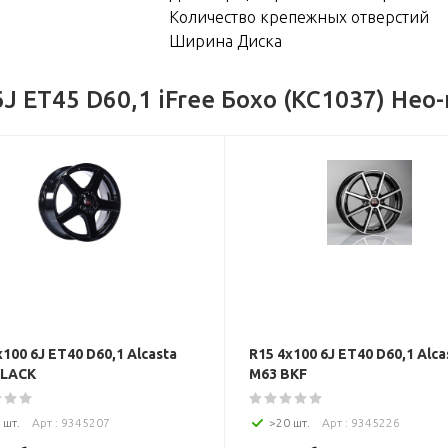
Количество крепежных отверстий
Ширина Диска
J ET45 D60,1 iFree Бохо (КС1037) Нео
x100 6J ET40 D60,1 Alcasta
R15 4x100 6J ET40 D60,1 Alca
BLACK
M63 BKF
 шт.
Арт : 9345207
>20 шт.
Арт : 9345226