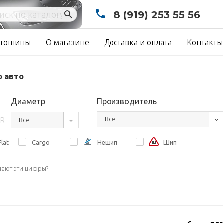
8 (919) 253 55 56
тошины
О магазине
Доставка и оплата
Контакты
о авто
Диаметр
Производитель
Все
R
Все
lat
Cargo
Нешип
Шип
чают эти цифры?