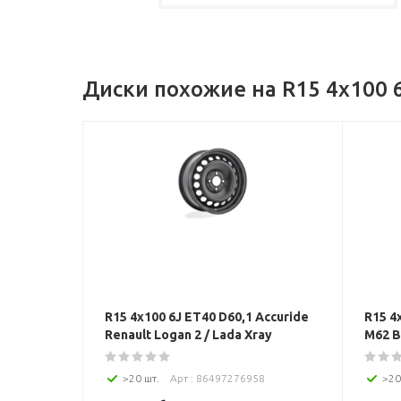
Диски похожие на R15 4x100 6
R15 4x100 6J ET40 D60,1 Accuride
R15 4
Renault Logan 2 / Lada Xray
M62 
черный глянец
>20 шт.
Арт : 86497276958
>20