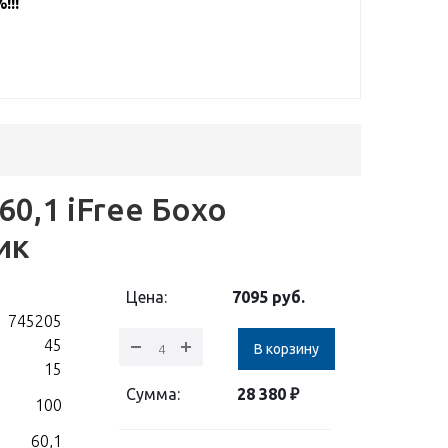
!!!
60,1 iFree Бохо
ик
Цена:
7095
руб.
745205
45
В корзину
15
Сумма:
28 380
₽
100
60,1