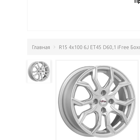
Пр
Главная
R15 4x100 6J ET45 D60,1 iFree Бох