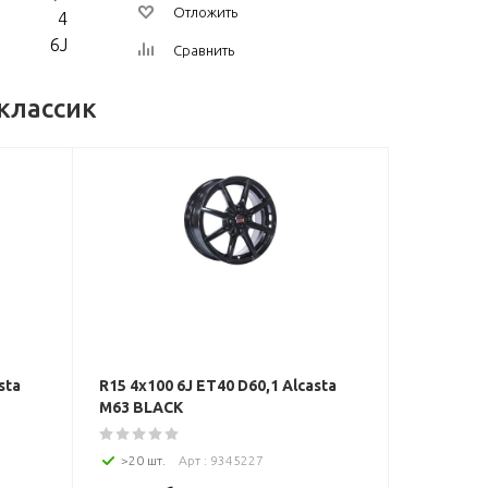
Отложить
4
6J
Сравнить
-классик
sta
R15 4x100 6J ET40 D60,1 Alcasta
M63 BLACK
>20 шт.
Арт : 9345227