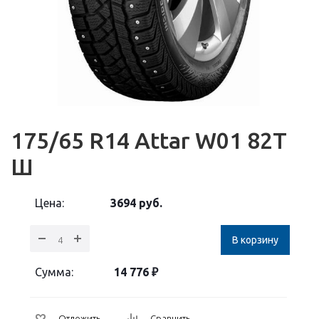
175/65 R14 Attar W01 82Т
Ш
Цена:
3694
руб.
В корзину
Сумма:
14 776
₽
Отложить
Сравнить