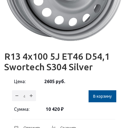
R13 4x100 5J ET46 D54,1
Swortech S304 Silver
Цена:
2605
руб.
В корзину
Сумма:
10 420
₽
Отложить
Сравнить