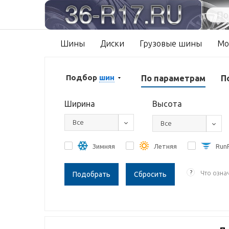
Шины
Диски
Грузовые шины
Мо
Подбор
шин
По параметрам
П
Ширина
Высота
Все
Все
Зимняя
Летняя
RunF
?
Что озна
Сбросить