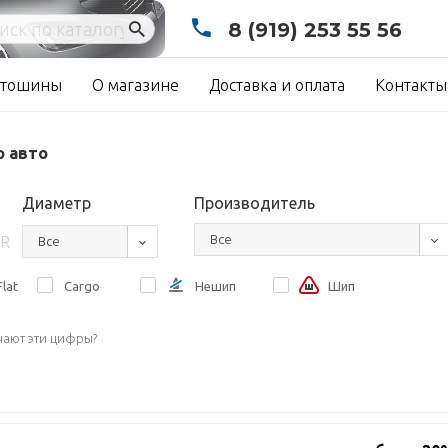
8 (919) 253 55 56
тошины
О магазине
Доставка и оплата
Контакты
о авто
Диаметр
Производитель
Все
R
Все
lat
Cargo
Нешип
Шип
чают эти цифры?