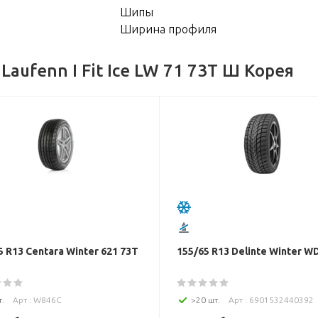
Шипы
Ширина профиля
aufenn I Fit Ice LW 71 73T Ш Корея
5 R13 Centara Winter 621 73T
155/65 R13 Delinte Winter W
т.
Арт : W846C
>20 шт.
Арт : 6901532440392