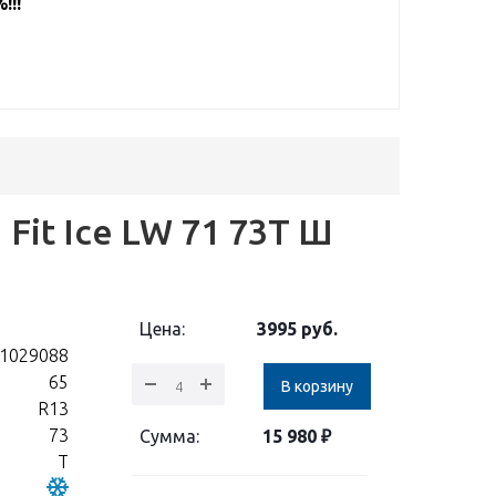
!!!
 Fit Ice LW 71 73T Ш
Цена:
3995
руб.
1029088
65
В корзину
R13
73
Сумма:
15 980
₽
T