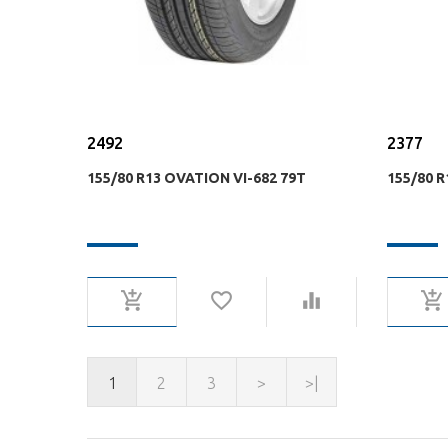
2492
2377
155/80 R13 OVATION VI-682 79T
155/80 R
1
2
3
>
>|