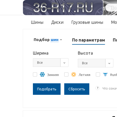
Шины
Диски
Грузовые шины
Мо
Подбор
шин
По параметрам
П
Ширина
Высота
Все
Все
Зимняя
Летняя
RunF
?
Что озна
Сбросить