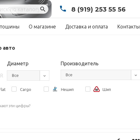
8 (919) 253 55 56
тошины
О магазине
Доставка и оплата
Контакты
о авто
Диаметр
Производитель
Все
R
Все
lat
Cargo
Нешип
Шип
чают эти цифры?