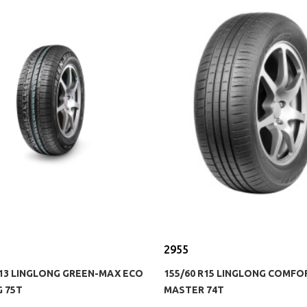
2955
R13 LINGLONG GREEN-MAX ECO
155/60 R15 LINGLONG COMFO
 75T
MASTER 74T