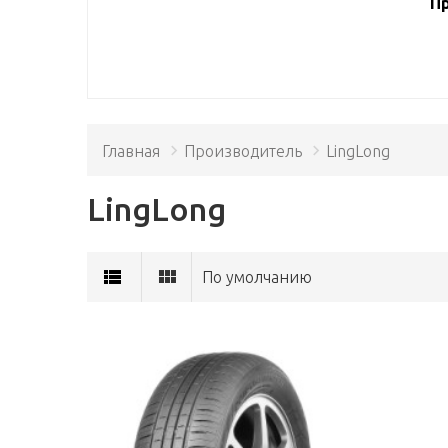
Пр
Главная
Производитель
LingLong
LingLong
По умолчанию