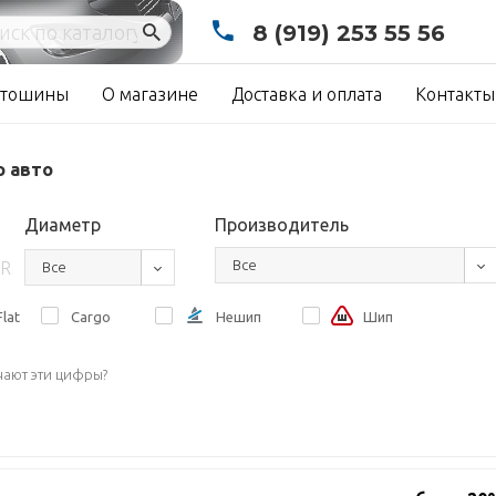
8 (919) 253 55 56
тошины
О магазине
Доставка и оплата
Контакты
о авто
Диаметр
Производитель
Все
R
Все
lat
Cargo
Нешип
Шип
чают эти цифры?