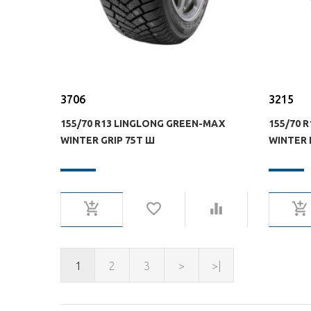
3706
3215
155/70 R13 LINGLONG GREEN-MAX
155/70 
WINTER GRIP 75T Ш
WINTER 
1
2
3
>
>|