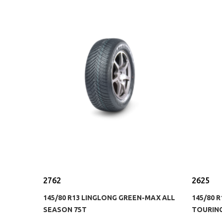
2762
2625
145/80 R13 LINGLONG GREEN-MAX ALL
145/80 
SEASON 75T
TOURING