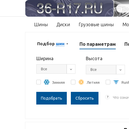
Шины
Диски
Грузовые шины
Мо
Подбор
шин
По параметрам
П
Ширина
Высота
Все
Все
Зимняя
Летняя
RunF
?
Что озна
Сбросить