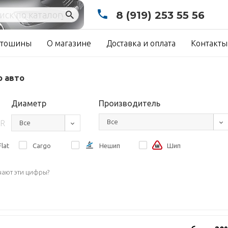
8 (919) 253 55 56
тошины
О магазине
Доставка и оплата
Контакты
о авто
Диаметр
Производитель
Все
R
Все
lat
Cargo
Нешип
Шип
чают эти цифры?