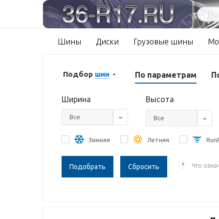
Шины
Диски
Грузовые шины
Мо
Подбор
шин
По параметрам
П
Ширина
Высота
Все
Все
Зимняя
Летняя
RunF
?
Что озна
Сбросить