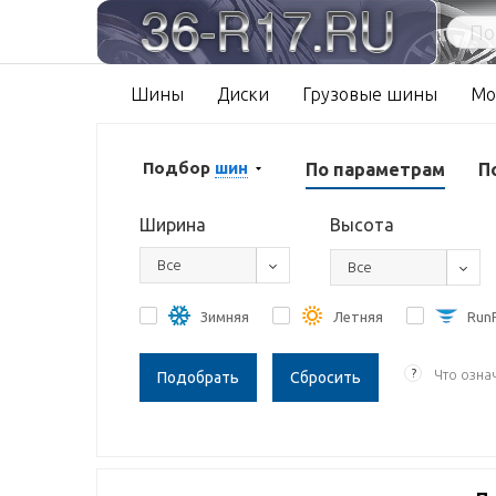
Шины
Диски
Грузовые шины
Мо
Подбор
шин
По параметрам
П
Ширина
Высота
Все
Все
Зимняя
Летняя
RunF
?
Что озна
Сбросить