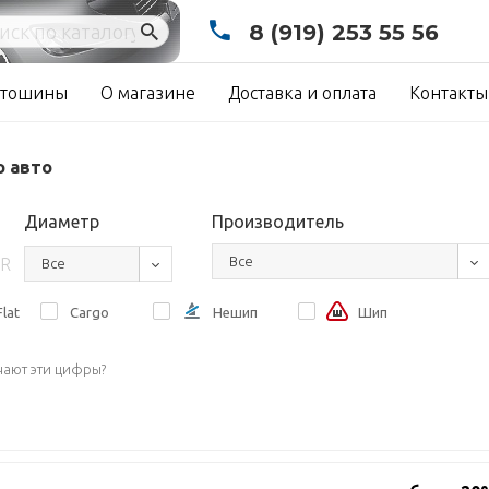
8 (919) 253 55 56
тошины
О магазине
Доставка и оплата
Контакты
о авто
Диаметр
Производитель
Все
R
Все
lat
Cargo
Нешип
Шип
чают эти цифры?