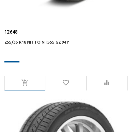
12648
255/35 R18 NITTO NT555 G2 94Y