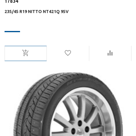
17834
235/45 R19 NITTO NT421Q 95V