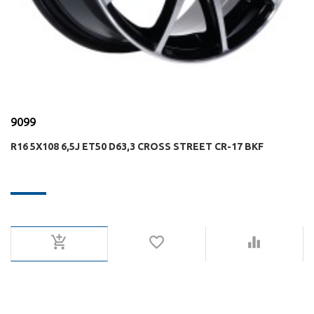
9099
R16 5X108 6,5J ET50 D63,3 CROSS STREET СR-17 BKF