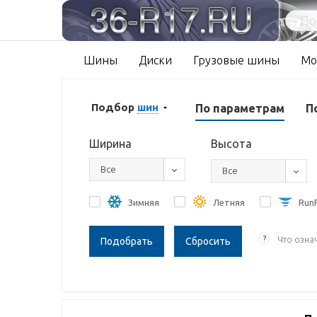
Шины
Диски
Грузовые шины
Мо
Подбор
шин
По параметрам
П
Ширина
Высота
Все
Все
Зимняя
Летняя
RunF
?
Что озна
Сбросить