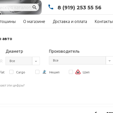
8 (919) 253 55 56
тошины
О магазине
Доставка и оплата
Контакты
о авто
Диаметр
Производитель
Все
R
Все
lat
Cargo
Нешип
Шип
чают эти цифры?