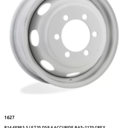
1627
R14 4X98 5,5J ET35 D58,6 ACCURIDE ВАЗ-2170 GREY