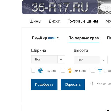
Шины
Диски
Грузовые шины
Мо
Подбор
шин
По параметрам
П
Ширина
Высота
Все
Все
Зимняя
Летняя
RunF
?
Что озна
Сбросить