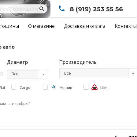
8 (919) 253 55 56
тошины
О магазине
Доставка и оплата
Контакты
о авто
Диаметр
Производитель
Все
R
Все
lat
Cargo
Нешип
Шип
чают эти цифры?