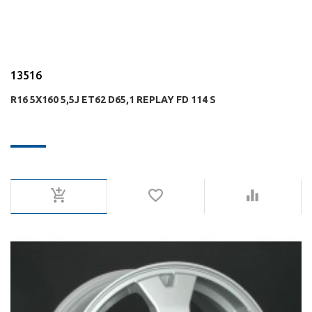
13516
R16 5X160 5,5J ET62 D65,1 REPLAY FD 114 S