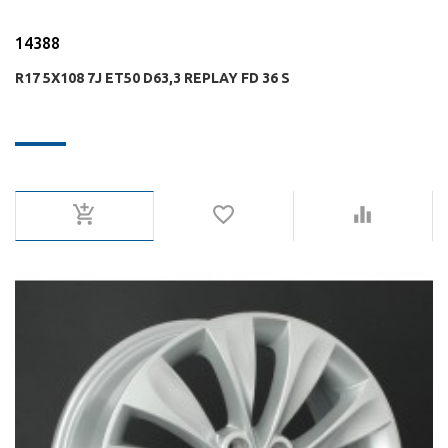
14388
R17 5X108 7J ET50 D63,3 REPLAY FD 36 S