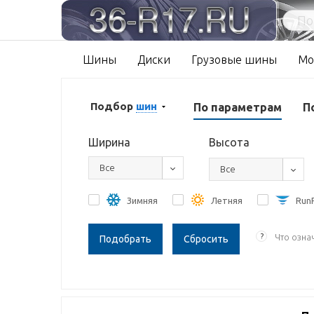
Шины
Диски
Грузовые шины
Мо
Подбор
шин
По параметрам
П
Ширина
Высота
Все
Все
Зимняя
Летняя
RunF
?
Что озна
Сбросить