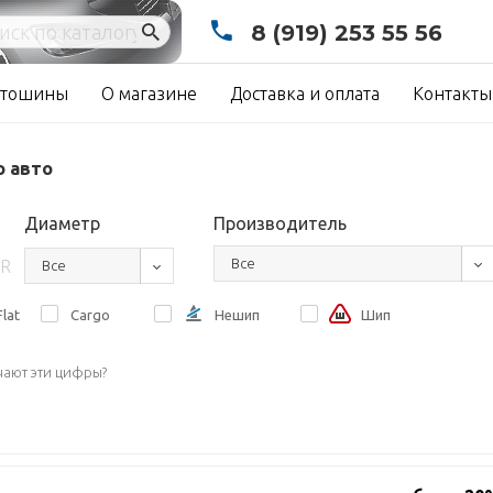
8 (919) 253 55 56
тошины
О магазине
Доставка и оплата
Контакты
о авто
Диаметр
Производитель
Все
R
Все
lat
Cargo
Нешип
Шип
чают эти цифры?