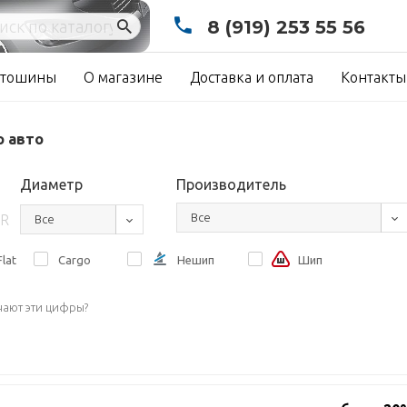
8 (919) 253 55 56
тошины
О магазине
Доставка и оплата
Контакты
о авто
Диаметр
Производитель
Все
R
Все
lat
Cargo
Нешип
Шип
чают эти цифры?