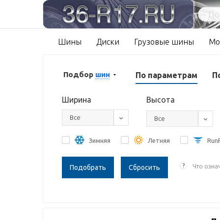
Шины
Диски
Грузовые шины
Мо
Подбор
шин
По параметрам
П
Ширина
Высота
Все
Все
Зимняя
Летняя
RunF
?
Что озна
Сбросить